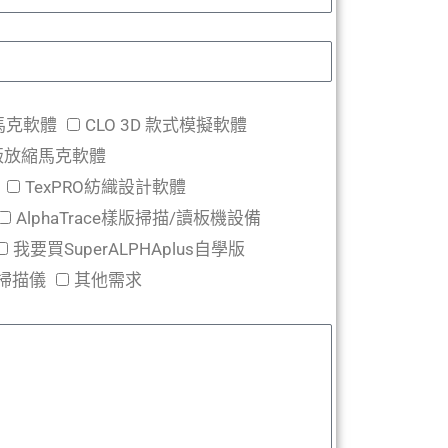
縮馬克軟體
CLO 3D 款式模擬軟體
腦打版放縮馬克軟體
TexPRO紡織設計軟體
AlphaTrace樣版掃描/讀板機設備
我要買SuperALPHAplus自學版
布料掃描儀
其他需求