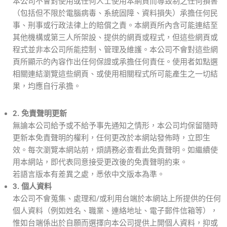
本公司不會對使用或任何人士使用本網頁而導致制之任何損害
（包括但不限於電腦病毒、系統固障、資料損失）承擔任何民
事、刑事或行政法律上的賠償之責。本網頁所內含可能連結至
其他機構或第三人所架設、提供的網頁或程式，但這些網頁或
程式並非本公司所能控制、管理及維護。本公司不會對這些網
頁所顯示的內容作出任何保證或承擔任何責任。使用者如點選
相關連結瀏覽這些網頁、或使用相關程式所可能產生之一切結
果，均應自行承擔。
2. 免責聲明更新
無論本公司給予或不給予事先通知之情形，本公司均保留隨時
更新本免責聲明的權利，任何更改於本網站發佈時，立即生
效。每次瀏覽本網站前，煩請務必查看此免責聲明。如繼續使
用本網站，即代表同意接受更改後的免責聲明約束。
若語言版本有差異之處，悉依中文版本為準。
3. 個人資料
本公司不會蒐集、處理和/或利用台端於本網站上所提供的任何
個人資料（例如姓名、職業、連絡地址、電子郵件信箱等），
惟如台端係出於自願而選擇向本公司提供上開個人資料，抑或