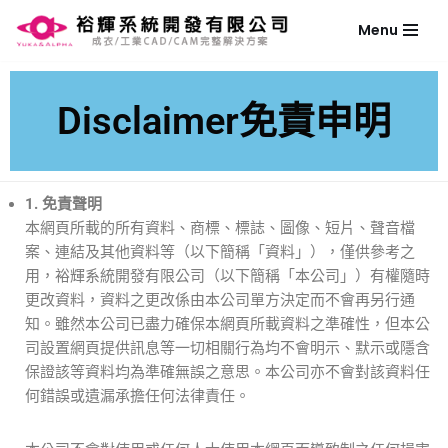
Menu
Skip
to
content
Disclaimer免責申明
1. 免責聲明
本網頁所載的所有資料、商標、標誌、圖像、短片、聲音檔
案、連結及其他資料等（以下簡稱「資料」），僅供參考之
用，裕輝系統開發有限公司（以下簡稱「本公司」）有權隨時
更改資料，資料之更改係由本公司單方決定而不會再另行通
知。雖然本公司已盡力確保本網頁所載資料之準確性，但本公
司設置網頁提供訊息等一切相關行為均不會明示、默示或隱含
保證該等資料均為準確無誤之意思。本公司亦不會對該資料任
何錯誤或遺漏承擔任何法律責任。